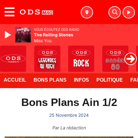
MENU
VOUS ÉCOUTEZ ODS RADIO
The Rolling Stones
Miss You
ACCUEIL
BONS PLANS
INFOS
POLITIQUE
FA
Bons Plans Ain 1/2
25 Novembre 2024
Par
La rédaction