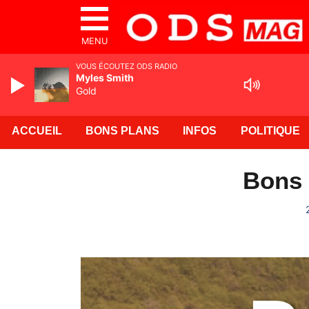
MENU
VOUS ÉCOUTEZ ODS RADIO
Myles Smith
Gold
ACCUEIL
BONS PLANS
INFOS
POLITIQUE
Bons 