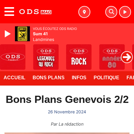
MENU
VOUS ÉCOUTEZ ODS RADIO
Sum 41
Landmines
ACCUEIL
BONS PLANS
INFOS
POLITIQUE
FA
Bons Plans Genevois 2/2
26 Novembre 2024
Par
La rédaction