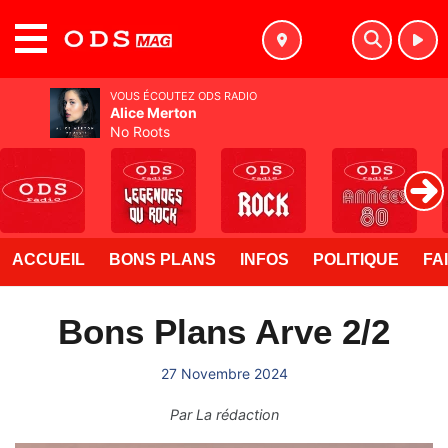
MENU
VOUS ÉCOUTEZ ODS RADIO
Alice Merton
No Roots
ACCUEIL
BONS PLANS
INFOS
POLITIQUE
FA
Bons Plans Arve 2/2
27 Novembre 2024
Par
La rédaction