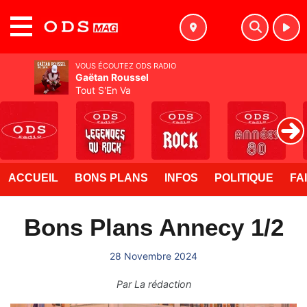
MENU
VOUS ÉCOUTEZ ODS RADIO
Gaëtan Roussel
Tout S'En Va
ACCUEIL
BONS PLANS
INFOS
POLITIQUE
FA
Bons Plans Annecy 1/2
28 Novembre 2024
Par
La rédaction