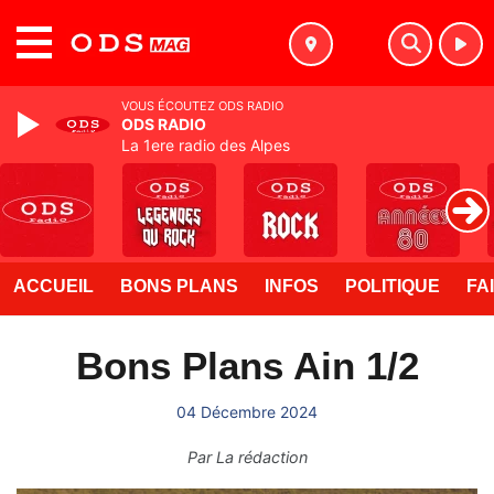
MENU
VOUS ÉCOUTEZ ODS RADIO
ODS RADIO
La 1ere radio des Alpes
ACCUEIL
BONS PLANS
INFOS
POLITIQUE
FA
Bons Plans Ain 1/2
04 Décembre 2024
Par
La rédaction