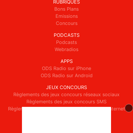
RUBRIQUES
Bons Plans
Emissions
Concours
PODCASTS
Podcasts
Webradios
APPS
ODS Radio sur iPhone
ODS Radio sur Android
JEUX CONCOURS
Règlements des jeux concours réseaux sociaux
Règlements des jeux concours SMS
Règlements des jeux concours téléphone et internet