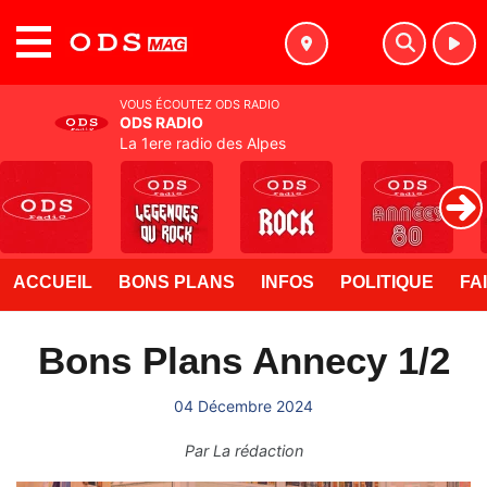
MENU
VOUS ÉCOUTEZ ODS RADIO
ODS RADIO
La 1ere radio des Alpes
ACCUEIL
BONS PLANS
INFOS
POLITIQUE
FA
Bons Plans Annecy 1/2
04 Décembre 2024
Par
La rédaction