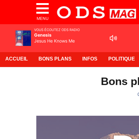
MENU
VOUS ÉCOUTEZ ODS RADIO
Genesis
Jesus He Knows Me
ACCUEIL
BONS PLANS
INFOS
POLITIQUE
Bons pl