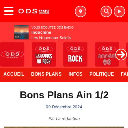
MENU
VOUS ÉCOUTEZ ODS RADIO
Indochine
Les Nouveaux Soleils
ACCUEIL
BONS PLANS
INFOS
POLITIQUE
FA
Bons Plans Ain 1/2
09 Décembre 2024
Par
La rédaction