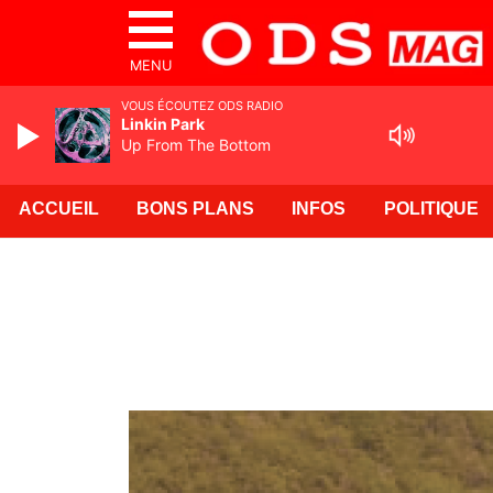
MENU
VOUS ÉCOUTEZ ODS RADIO
Linkin Park
Up From The Bottom
ACCUEIL
BONS PLANS
INFOS
POLITIQUE