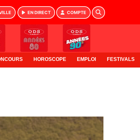
VILLE
EN DIRECT
COMPTE
ONCOURS
HOROSCOPE
EMPLOI
FESTIVALS