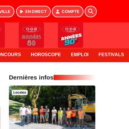
VILLE
EN DIRECT
COMPTE
ONCOURS
HOROSCOPE
EMPLOI
FESTIVALS
Dernières infos
Locales