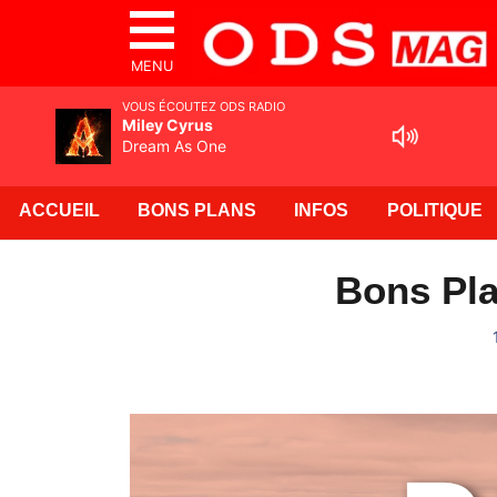
MENU
VOUS ÉCOUTEZ ODS RADIO
Miley Cyrus
Dream As One
ACCUEIL
BONS PLANS
INFOS
POLITIQUE
Bons Pla