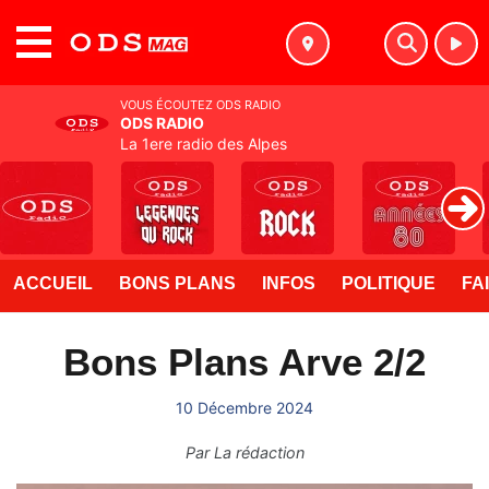
MENU
VOUS ÉCOUTEZ ODS RADIO
ODS RADIO
La 1ere radio des Alpes
ACCUEIL
BONS PLANS
INFOS
POLITIQUE
FA
Bons Plans Arve 2/2
10 Décembre 2024
Par
La rédaction