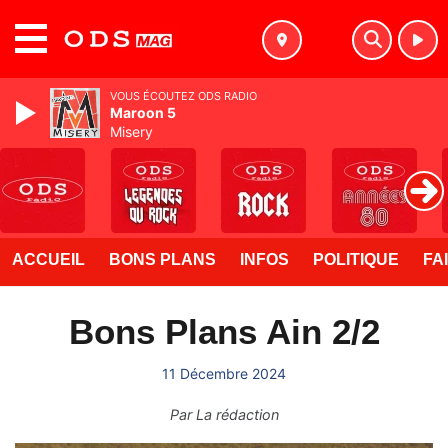
MENU
VOUS ÉCOUTEZ ODS RADIO
Maroon 5
Misery
ACCUEIL
BONS PLANS
INFOS
POLITIQUE
FA
Bons Plans Ain 2/2
11 Décembre 2024
Par
La rédaction