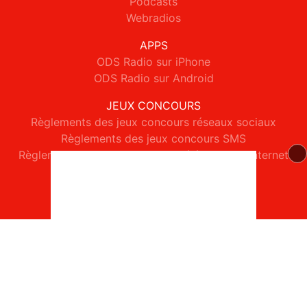
Podcasts
Webradios
APPS
ODS Radio sur iPhone
ODS Radio sur Android
JEUX CONCOURS
Règlements des jeux concours réseaux sociaux
Règlements des jeux concours SMS
Règlements des jeux concours téléphone et internet
© 2026 ODS Radio Tous droits réservés.
Signaler un contenu
-
Mentions légales
-
Politique de cookies
-
Contact