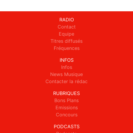
RADIO
Contact
Equipe
Titres diffusés
Fréquences
INFOS
Infos
News Musique
Contacter la rédac
RUBRIQUES
Bons Plans
Emissions
Concours
PODCASTS