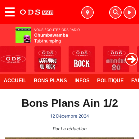
MENU
VOUS ÉCOUTEZ ODS RADIO
Chumbawamba
Tubthumping
ACCUEIL
BONS PLANS
INFOS
POLITIQUE
FA
Bons Plans Ain 1/2
12 Décembre 2024
Par
La rédaction