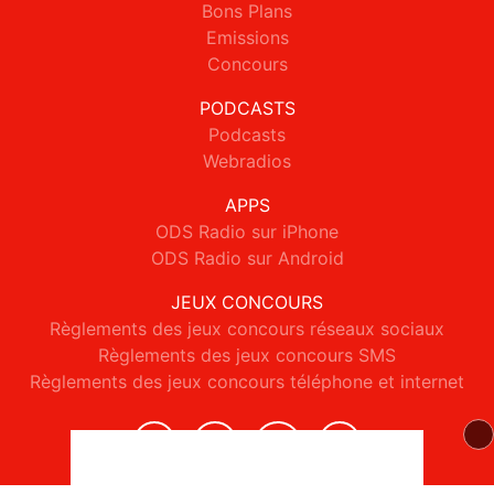
Bons Plans
Emissions
Concours
PODCASTS
Podcasts
Webradios
APPS
ODS Radio sur iPhone
ODS Radio sur Android
JEUX CONCOURS
Règlements des jeux concours réseaux sociaux
Règlements des jeux concours SMS
Règlements des jeux concours téléphone et internet