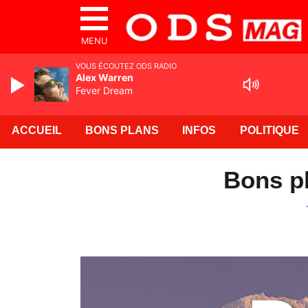
MENU
VOUS ÉCOUTEZ ODS RADIO
Alex Warren
Fever Dream
ACCUEIL
BONS PLANS
INFOS
POLITIQUE
Bons pl