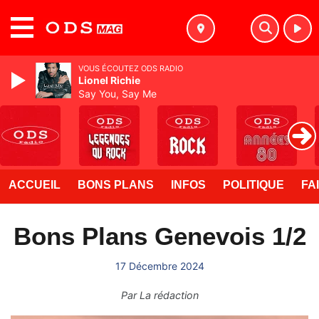
MENU
VOUS ÉCOUTEZ ODS RADIO
Lionel Richie
Say You, Say Me
ACCUEIL
BONS PLANS
INFOS
POLITIQUE
FA
Bons Plans Genevois 1/2
17 Décembre 2024
Par
La rédaction