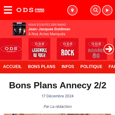
MENU
VOUS ÉCOUTEZ ODS RADIO
Jean-Jacques Goldman
A Nos Actes Manqués
ACCUEIL
BONS PLANS
INFOS
POLITIQUE
FA
Bons Plans Annecy 2/2
17 Décembre 2024
Par
La rédaction