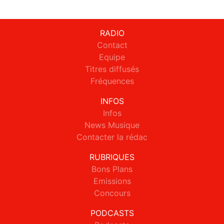
RADIO
Contact
Equipe
Titres diffusés
Fréquences
INFOS
Infos
News Musique
Contacter la rédac
RUBRIQUES
Bons Plans
Emissions
Concours
PODCASTS