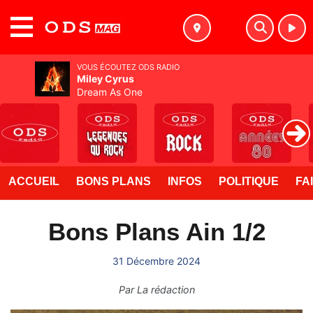
MENU
VOUS ÉCOUTEZ ODS RADIO
Miley Cyrus
Dream As One
ACCUEIL
BONS PLANS
INFOS
POLITIQUE
FA
Bons Plans Ain 1/2
31 Décembre 2024
Par
La rédaction