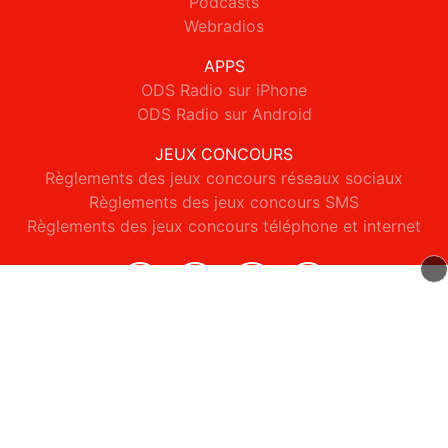
Podcasts
Webradios
APPS
ODS Radio sur iPhone
ODS Radio sur Android
JEUX CONCOURS
Règlements des jeux concours réseaux sociaux
Règlements des jeux concours SMS
Règlements des jeux concours téléphone et internet
© 2026 ODS Radio Tous droits réservés.
Signaler un contenu
-
Mentions légales
-
Politique de cookies
-
Contact