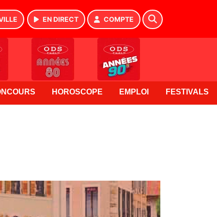
VILLE
EN DIRECT
COMPTE
ONCOURS
HOROSCOPE
EMPLOI
FESTIVALS