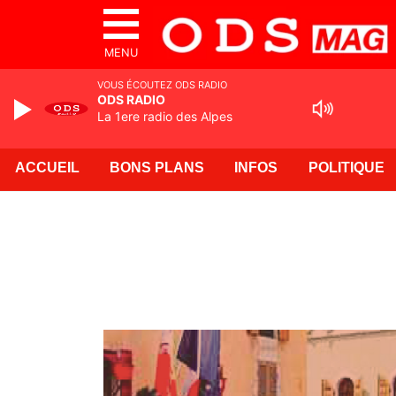
MENU
VOUS ÉCOUTEZ ODS RADIO
ODS RADIO
La 1ere radio des Alpes
ACCUEIL
BONS PLANS
INFOS
POLITIQUE