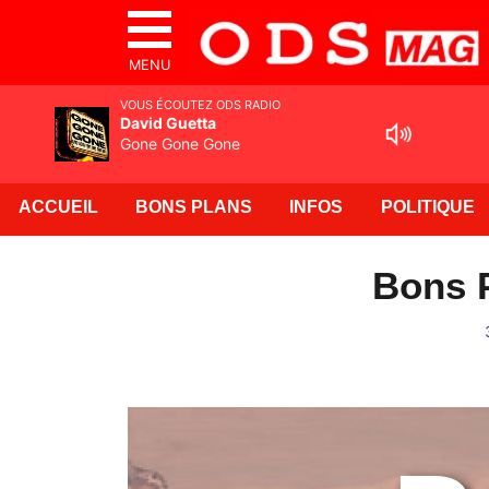
MENU
VOUS ÉCOUTEZ ODS RADIO
David Guetta
Gone Gone Gone
ACCUEIL
BONS PLANS
INFOS
POLITIQUE
Bons P