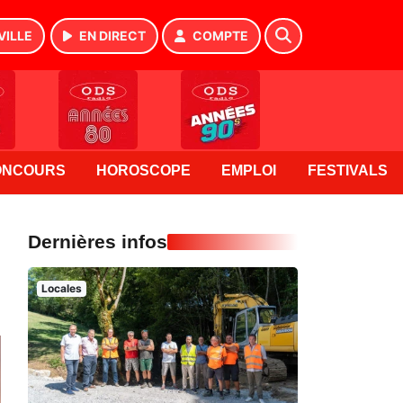
VILLE
EN DIRECT
COMPTE
ONCOURS
HOROSCOPE
EMPLOI
FESTIVALS
Dernières infos
Locales