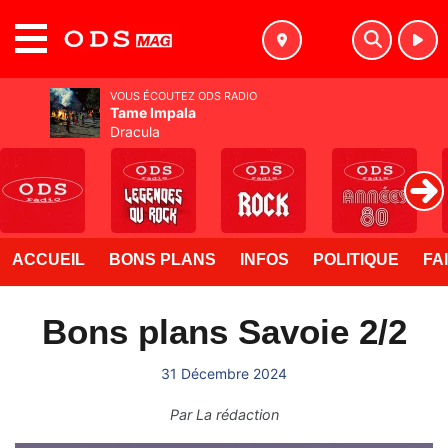
MENU
VOUS ÉCOUTEZ ODS RADIO
Tame Impala
Dracula
ACCUEIL
BONS PLANS
INFOS
POLITIQUE
FA
Bons plans Savoie 2/2
31 Décembre 2024
Par
La rédaction