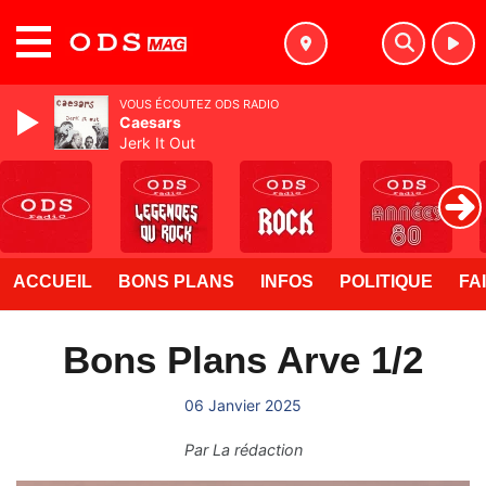
MENU
VOUS ÉCOUTEZ ODS RADIO
Caesars
Jerk It Out
ACCUEIL
BONS PLANS
INFOS
POLITIQUE
FA
Bons Plans Arve 1/2
06 Janvier 2025
Par
La rédaction