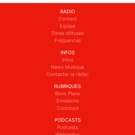
RADIO
Contact
Equipe
Titres diffusés
Fréquences
INFOS
Infos
News Musique
Contacter la rédac
RUBRIQUES
Bons Plans
Emissions
Concours
PODCASTS
Podcasts
Webradios