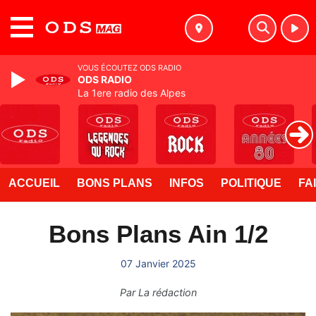
MENU
VOUS ÉCOUTEZ ODS RADIO
ODS RADIO
La 1ere radio des Alpes
ACCUEIL
BONS PLANS
INFOS
POLITIQUE
FA
Bons Plans Ain 1/2
07 Janvier 2025
Par
La rédaction