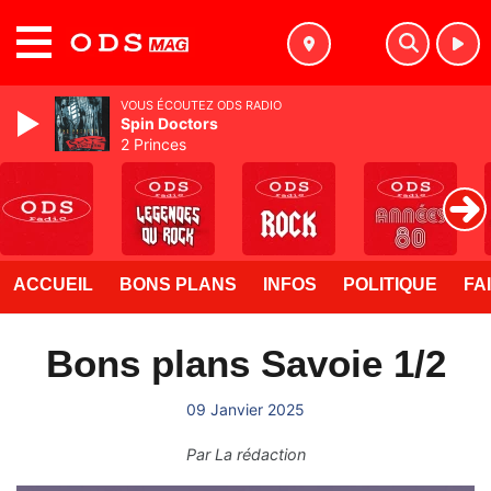
MENU
VOUS ÉCOUTEZ ODS RADIO
Spin Doctors
2 Princes
ACCUEIL
BONS PLANS
INFOS
POLITIQUE
FA
Bons plans Savoie 1/2
09 Janvier 2025
Par
La rédaction