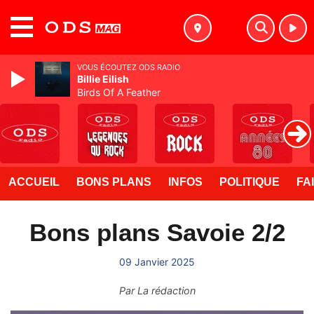
MENU
VOUS ÉCOUTEZ ODS RADIO
Billie Eilish
Birds Of A Feather
ACCUEIL
BONS PLANS
INFOS
POLITIQUE
FA
Bons plans Savoie 2/2
09 Janvier 2025
Par
La rédaction