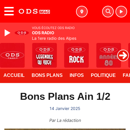
MENU
VOUS ÉCOUTEZ ODS RADIO
ODS RADIO
La 1ere radio des Alpes
ACCUEIL
BONS PLANS
INFOS
POLITIQUE
FA
Bons Plans Ain 1/2
14 Janvier 2025
Par
La rédaction