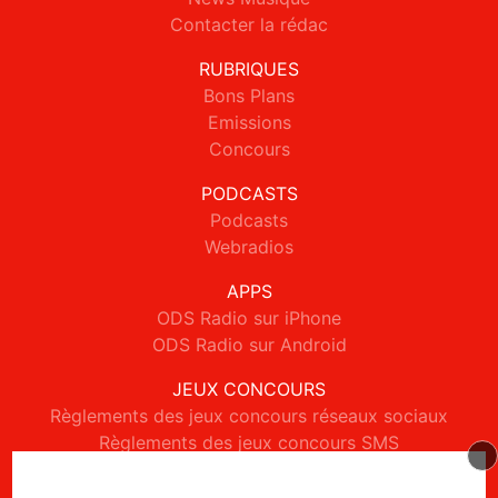
Contacter la rédac
RUBRIQUES
Bons Plans
Emissions
Concours
PODCASTS
Podcasts
Webradios
APPS
ODS Radio sur iPhone
ODS Radio sur Android
JEUX CONCOURS
Règlements des jeux concours réseaux sociaux
Règlements des jeux concours SMS
Règlements des jeux concours téléphone et internet