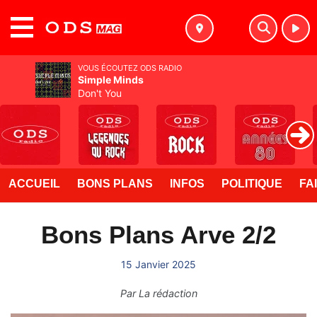
MENU
VOUS ÉCOUTEZ ODS RADIO
Simple Minds
Don't You
ACCUEIL
BONS PLANS
INFOS
POLITIQUE
FA
Bons Plans Arve 2/2
15 Janvier 2025
Par
La rédaction