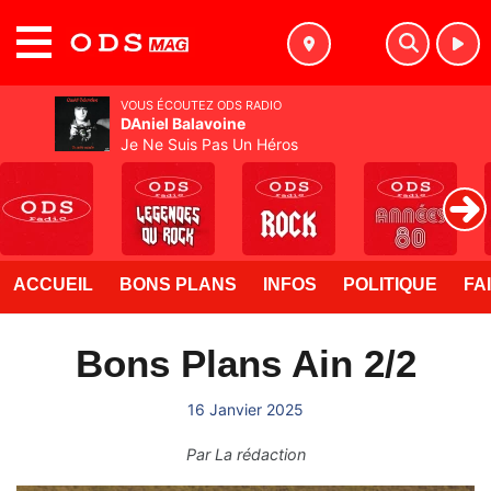
MENU
VOUS ÉCOUTEZ ODS RADIO
DAniel Balavoine
Je Ne Suis Pas Un Héros
ACCUEIL
BONS PLANS
INFOS
POLITIQUE
FA
Bons Plans Ain 2/2
16 Janvier 2025
Par
La rédaction