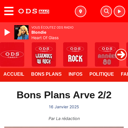
MENU
VOUS ÉCOUTEZ ODS RADIO
Blondie
Heart Of Glass
ACCUEIL
BONS PLANS
INFOS
POLITIQUE
FA
Bons Plans Arve 2/2
16 Janvier 2025
Par
La rédaction