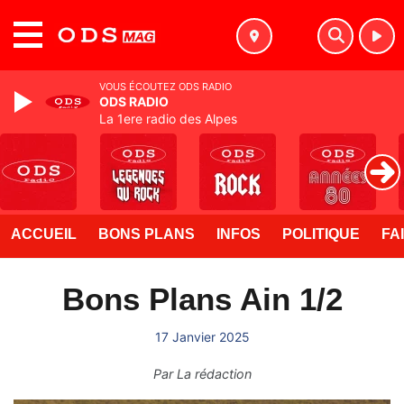
MENU
VOUS ÉCOUTEZ ODS RADIO
ODS RADIO
La 1ere radio des Alpes
ACCUEIL
BONS PLANS
INFOS
POLITIQUE
FA
Bons Plans Ain 1/2
17 Janvier 2025
Par
La rédaction