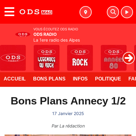
MENU
VOUS ÉCOUTEZ ODS RADIO
ODS RADIO
La 1ere radio des Alpes
ACCUEIL
BONS PLANS
INFOS
POLITIQUE
FA
Bons Plans Annecy 1/2
17 Janvier 2025
Par
La rédaction