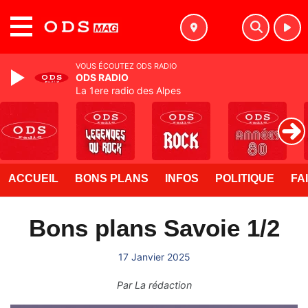
MENU
VOUS ÉCOUTEZ ODS RADIO
ODS RADIO
La 1ere radio des Alpes
ACCUEIL
BONS PLANS
INFOS
POLITIQUE
FA
Bons plans Savoie 1/2
17 Janvier 2025
Par
La rédaction