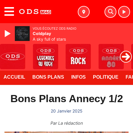
MENU
VOUS ÉCOUTEZ ODS RADIO
Coldplay
A sky full of stars
ACCUEIL
BONS PLANS
INFOS
POLITIQUE
FA
Bons Plans Annecy 1/2
20 Janvier 2025
Par
La rédaction