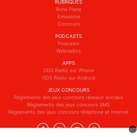
RUBRIQUES
Bons Plans
Emissions
Concours
PODCASTS
Podcasts
Webradios
APPS
ODS Radio sur iPhone
ODS Radio sur Android
JEUX CONCOURS
Règlements des jeux concours réseaux sociaux
Règlements des jeux concours SMS
Règlements des jeux concours téléphone et internet