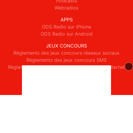
Podcasts
Webradios
APPS
ODS Radio sur iPhone
ODS Radio sur Android
JEUX CONCOURS
Règlements des jeux concours réseaux sociaux
Règlements des jeux concours SMS
Règlements des jeux concours téléphone et internet
© 2026 ODS Radio Tous droits réservés.
Signaler un contenu
-
Mentions légales
-
Politique de cookies
-
Contact