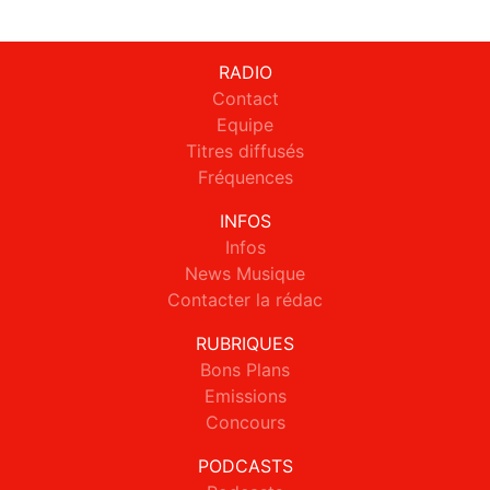
RADIO
Contact
Equipe
Titres diffusés
Fréquences
INFOS
Infos
News Musique
Contacter la rédac
RUBRIQUES
Bons Plans
Emissions
Concours
PODCASTS