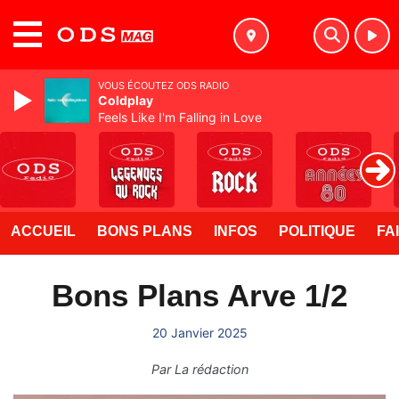
MENU
VOUS ÉCOUTEZ ODS RADIO
Coldplay
Feels Like I'm Falling in Love
ACCUEIL
BONS PLANS
INFOS
POLITIQUE
FA
Bons Plans Arve 1/2
20 Janvier 2025
Par
La rédaction