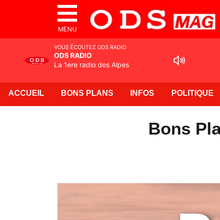
MENU
VOUS ÉCOUTEZ ODS RADIO
ODS RADIO
La 1ere radio des Alpes
ACCUEIL
BONS PLANS
INFOS
POLITIQUE
Bons Pla