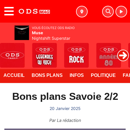
MENU
VOUS ÉCOUTEZ ODS RADIO
Muse
Nightshift Superstar
ACCUEIL
BONS PLANS
INFOS
POLITIQUE
FA
Bons plans Savoie 2/2
20 Janvier 2025
Par
La rédaction