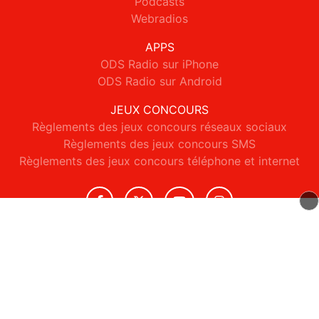
Podcasts
Webradios
APPS
ODS Radio sur iPhone
ODS Radio sur Android
JEUX CONCOURS
Règlements des jeux concours réseaux sociaux
Règlements des jeux concours SMS
Règlements des jeux concours téléphone et internet
© 2026 ODS Radio Tous droits réservés.
Signaler un contenu
-
Mentions légales
-
Politique de cookies
-
Contact