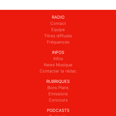
RADIO
Contact
Equipe
Titres diffusés
Fréquences
INFOS
Infos
News Musique
Contacter la rédac
RUBRIQUES
Bons Plans
Emissions
Concours
PODCASTS