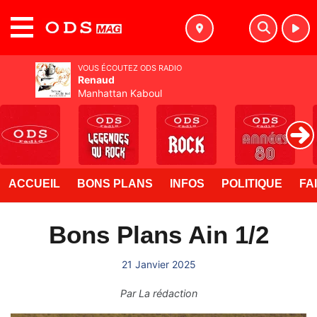
MENU
VOUS ÉCOUTEZ ODS RADIO
Renaud
Manhattan Kaboul
ACCUEIL
BONS PLANS
INFOS
POLITIQUE
FA
Bons Plans Ain 1/2
21 Janvier 2025
Par
La rédaction