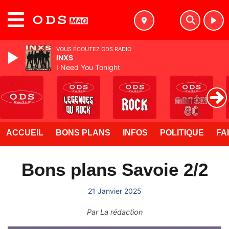
MENU
VOUS ÉCOUTEZ ODS RADIO
INXS
I Need You Tonight
ACCUEIL
BONS PLANS
INFOS
POLITIQUE
FA
Bons plans Savoie 2/2
21 Janvier 2025
Par
La rédaction