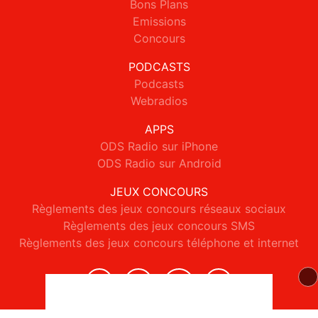
Bons Plans
Emissions
Concours
PODCASTS
Podcasts
Webradios
APPS
ODS Radio sur iPhone
ODS Radio sur Android
JEUX CONCOURS
Règlements des jeux concours réseaux sociaux
Règlements des jeux concours SMS
Règlements des jeux concours téléphone et internet