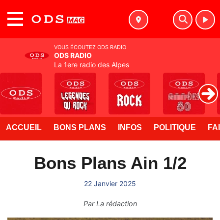
MENU
VOUS ÉCOUTEZ ODS RADIO
ODS RADIO
La 1ere radio des Alpes
ACCUEIL
BONS PLANS
INFOS
POLITIQUE
FA
Bons Plans Ain 1/2
22 Janvier 2025
Par
La rédaction