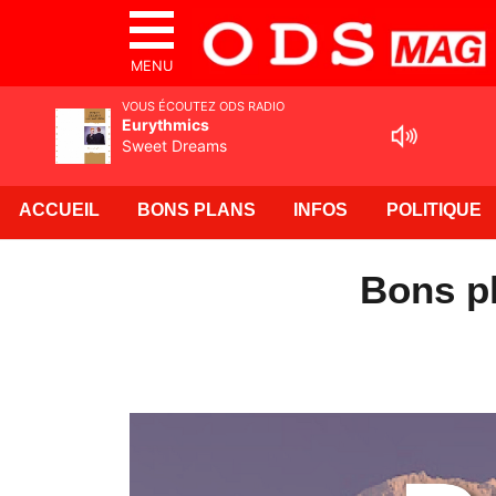
MENU
VOUS ÉCOUTEZ ODS RADIO
Eurythmics
Sweet Dreams
ACCUEIL
BONS PLANS
INFOS
POLITIQUE
Bons pl