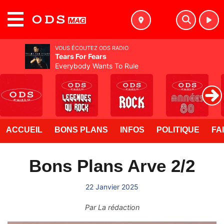
MENU
VOUS ÉCOUTEZ ODS RADIO
Tears For Fears
Everybody Wants To Rule
ACCUEIL
BONS PLANS
INFOS
POLITIQUE
FA
Bons Plans Arve 2/2
22 Janvier 2025
Par
La rédaction