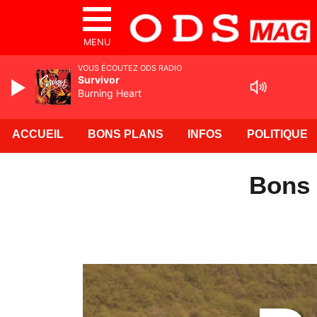
MENU
VOUS ÉCOUTEZ ODS RADIO
Survivor
Burning Heart
ACCUEIL
BONS PLANS
INFOS
POLITIQUE
Bons 