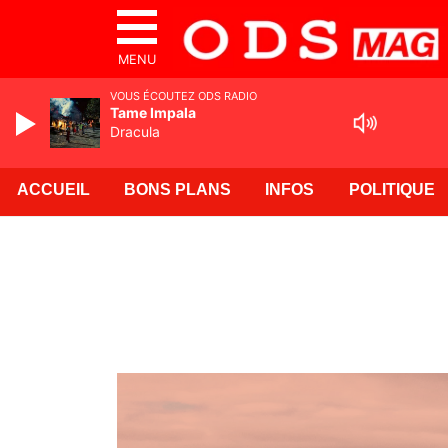
MENU
VOUS ÉCOUTEZ ODS RADIO
Tame Impala
Dracula
ACCUEIL
BONS PLANS
INFOS
POLITIQUE