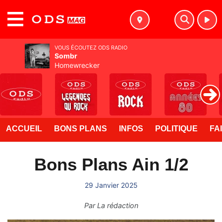
MENU
VOUS ÉCOUTEZ ODS RADIO
Sombr
Homewrecker
ACCUEIL
BONS PLANS
INFOS
POLITIQUE
FA
Bons Plans Ain 1/2
29 Janvier 2025
Par
La rédaction