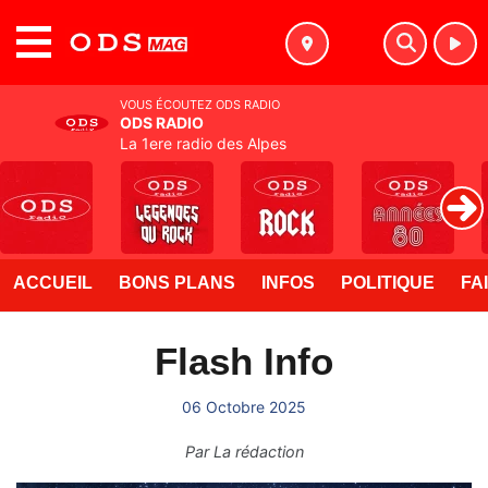
MENU
VOUS ÉCOUTEZ ODS RADIO
ODS RADIO
La 1ere radio des Alpes
ACCUEIL
BONS PLANS
INFOS
POLITIQUE
FA
Flash Info
06 Octobre 2025
Par
La rédaction