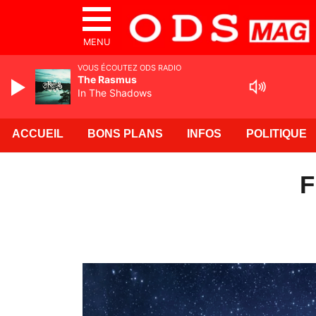
MENU
VOUS ÉCOUTEZ ODS RADIO
The Rasmus
In The Shadows
ACCUEIL
BONS PLANS
INFOS
POLITIQUE
F