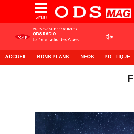
MENU
VOUS ÉCOUTEZ ODS RADIO
ODS RADIO
La 1ere radio des Alpes
ACCUEIL
BONS PLANS
INFOS
POLITIQUE
F