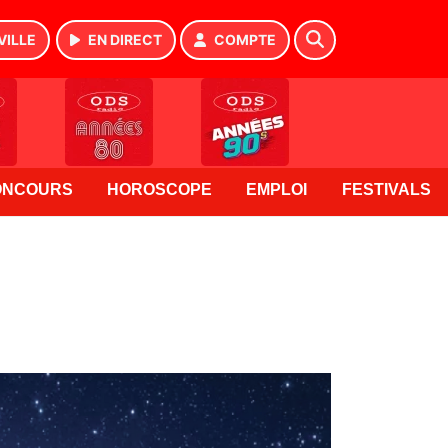
VILLE
EN DIRECT
COMPTE
ONCOURS
HOROSCOPE
EMPLOI
FESTIVALS