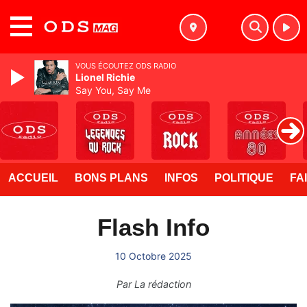
MENU
VOUS ÉCOUTEZ ODS RADIO
Lionel Richie
Say You, Say Me
ACCUEIL
BONS PLANS
INFOS
POLITIQUE
FA
Flash Info
10 Octobre 2025
Par
La rédaction