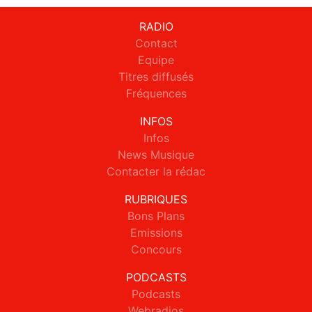
RADIO
Contact
Equipe
Titres diffusés
Fréquences
INFOS
Infos
News Musique
Contacter la rédac
RUBRIQUES
Bons Plans
Emissions
Concours
PODCASTS
Podcasts
Webradios