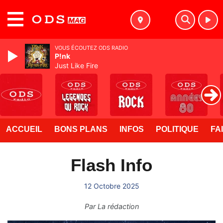
MENU
VOUS ÉCOUTEZ ODS RADIO
P!nk
Just Like Fire
ACCUEIL
BONS PLANS
INFOS
POLITIQUE
FA
Flash Info
12 Octobre 2025
Par
La rédaction